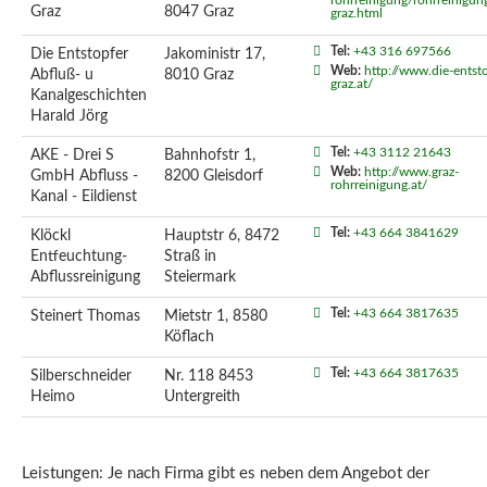
rohrreinigung/rohrreinigun
Graz
8047 Graz
graz.html
Tel:
+43 316 697566
Die Entstopfer
Jakoministr 17,
Web:
http://www.die-entst
Abfluß- u
8010 Graz
graz.at/
Kanalgeschichten
Harald Jörg
Tel:
+43 3112 21643
AKE - Drei S
Bahnhofstr 1,
Web:
http://www.graz-
GmbH Abfluss -
8200 Gleisdorf
rohrreinigung.at/
Kanal - Eildienst
Tel:
+43 664 3841629
Klöckl
Hauptstr 6, 8472
Entfeuchtung-
Straß in
Abflussreinigung
Steiermark
Tel:
+43 664 3817635
Steinert Thomas
Mietstr 1, 8580
Köflach
Tel:
+43 664 3817635
Silberschneider
Nr. 118 8453
Heimo
Untergreith
Leistungen: Je nach Firma gibt es neben dem Angebot der