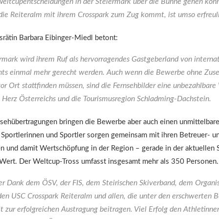
eltcupentscheidungen in der Steiermark über die Bühne gehen könn
die Reiteralm mit ihrem Crosspark zum Zug kommt, ist umso erfreuli
rätin Barbara Eibinger-Miedl betont:
rmark wird ihrem Ruf als hervorragendes Gastgeberland von interna
nts einmal mehr gerecht werden. Auch wenn die Bewerbe ohne Zuse
or Ort stattfinden müssen, sind die Fernsehbilder eine unbezahlbare
 Herz Österreichs und die Tourismusregion Schladming-Dachstein.
sehübertragungen bringen die Bewerbe aber auch einen unmittelbare
 Sportlerinnen und Sportler sorgen gemeinsam mit ihren Betreuer- u
n und damit Wertschöpfung in der Region – gerade in der aktuellen 
Wert. Der Weltcup-Tross umfasst insgesamt mehr als 350 Personen.
er Dank dem ÖSV, der FIS, dem Steirischen Skiverband, dem Organi
en USC Crosspark Reiteralm und allen, die unter den erschwerten 
it zur erfolgreichen Austragung beitragen. Viel Erfolg den Athletinn