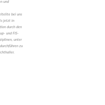
en und
ltelite bei uns
s jetzt in
tion durch den
up- und FIS-
iplinen, unter
 durchführen zu
chthaller.