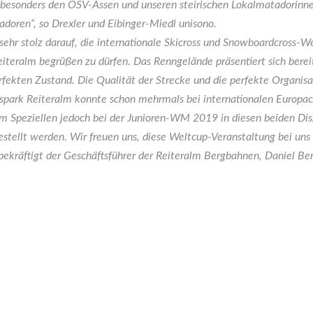
 besonders den ÖSV-Assen und unseren steirischen Lokalmatadorinn
doren“, so Drexler und Eibinger-Miedl unisono.
 sehr stolz darauf, die internationale Skicross und Snowboardcross-We
eiteralm begrüßen zu dürfen. Das Renngelände präsentiert sich bereit
fekten Zustand. Die Qualität der Strecke und die perfekte Organisa
park Reiteralm konnte schon mehrmals bei internationalen Europac
m Speziellen jedoch bei der Junioren-WM 2019 in diesen beiden Disz
stellt werden. Wir freuen uns, diese Weltcup-Veranstaltung bei uns
bekräftigt der Geschäftsführer der Reiteralm Bergbahnen, Daniel Ber