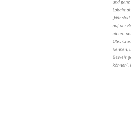
und ganz
Lokalmata
„Wir sind
auf der R
einem per
USC Cross
Rennen, i
Beweis ge
können“, 