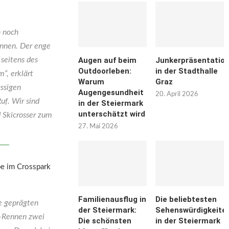
h noch
önnen. Der enge
Augen auf beim
Junkerpräsentatio
seitens des
Outdoorleben:
in der Stadthalle
“, erklärt
Warum
Graz
ssigen
Augengesundheit
20. April 2026
f. Wir sind
in der Steiermark
unterschätzt wird
d Skicrosser zum
27. Mai 2026
be im Crosspark
Familienausflug in
Die beliebtesten
e geprägten
der Steiermark:
Sehenswürdigkeite
s-Rennen zwei
Die schönsten
in der Steiermark