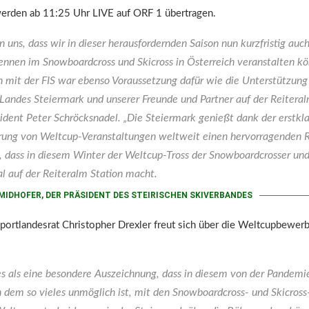
erden ab 11:25 Uhr LIVE auf ORF 1 übertragen.
n uns, dass wir in dieser herausfordernden Saison nun kurzfristig auc
nnen im Snowboardcross und Skicross in Österreich veranstalten k
 mit der FIS war ebenso Voraussetzung dafür wie die Unterstützung 
Landes Steiermark und unserer Freunde und Partner auf der Reiteralm
dent Peter Schröcksnadel. „Die Steiermark genießt dank der erstkla
ung von Weltcup-Veranstaltungen weltweit einen hervorragenden Ru
z, dass in diesem Winter der Weltcup-Tross der Snowboardcrosser un
l auf der Reiteralm Station macht.
MIDHOFER, DER PRÄSIDENT DES STEIRISCHEN SKIVERBANDES
Sportlandesrat Christopher Drexler freut sich über die Weltcupbewer
es als eine besondere Auszeichnung, dass in diesem von der Pandemi
n dem so vieles unmöglich ist, mit den Snowboardcross- und Skicros