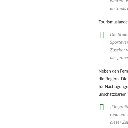
weitere W
erstmals 
Tourismuslandes
Die Steie
Sporteve
Zuseher v
das grüne
Neben den Fern
die Region. Die
für Nächtigunge
unschätzbarem 
„Ein groß
rund um d
dieser Ze