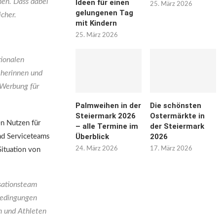
en. Dass dabei
Ideen für einen
25. März 2026
gelungenen Tag
cher.
mit Kindern
25. März 2026
tionalen
herinnen und
 Werbung für
Palmweihen in der
Die schönsten
Steiermark 2026
Ostermärkte in
n Nutzen für
– alle Termine im
der Steiermark
Überblick
2026
nd Serviceteams
24. März 2026
17. März 2026
Situation von
sationsteam
Bedingungen
en und Athleten