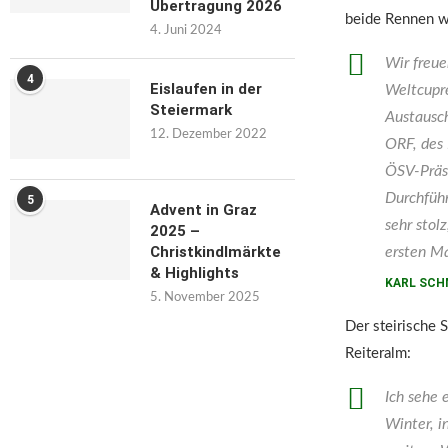
Übertragung 2026
beide Rennen w
4. Juni 2024
Wir freue
4
Eislaufen in der
Weltcupre
Steiermark
Austausch
12. Dezember 2022
ORF, des 
ÖSV-Präsi
Durchführ
5
Advent in Graz
sehr stol
2025 –
Christkindlmärkte
ersten Ma
& Highlights
KARL SCH
5. November 2025
Der steirische 
Reiteralm:
Ich sehe 
Winter, i